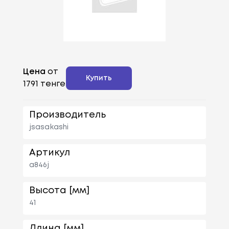
Цена
от
Купить
1791 тенге
Производитель
jsasakashi
Артикул
a846j
Высота [мм]
41
Длина [мм]