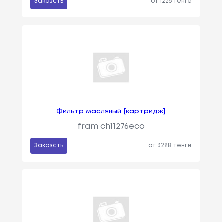
Заказать
от 1226 тенге
Фильтр масляный [картридж]
fram ch11276eco
Заказать
от 3288 тенге