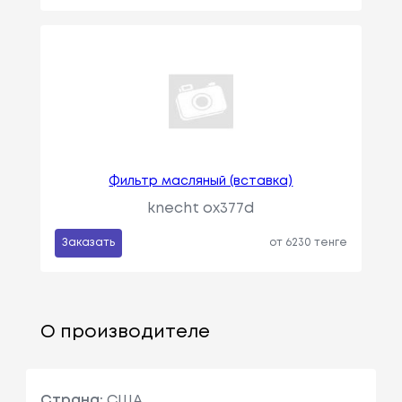
Фильтр масляный (вставка)
knecht ox377d
Заказать
от 6230 тенге
О производителе
Страна:
США