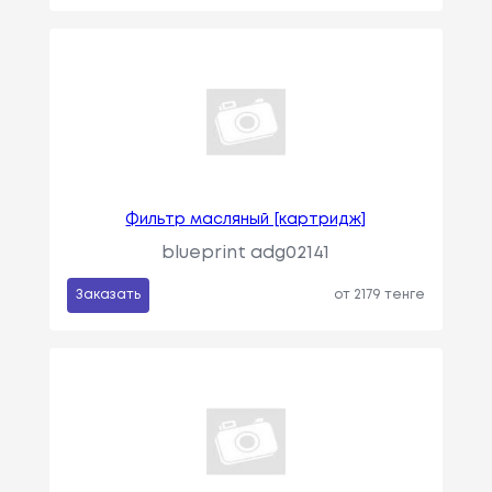
Фильтр масляный [картридж]
blueprint adg02141
Заказать
от 2179 тенге