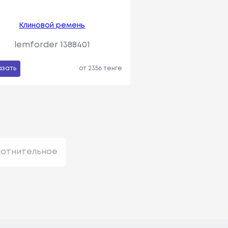
Клиновой ремень
lemforder 1388401
азать
от 2356 тенге
лотнительное