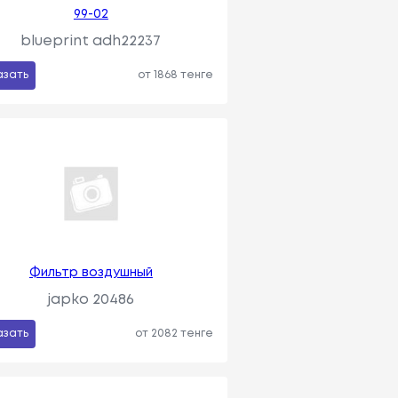
99-02
blueprint adh22237
азать
от 1868 тенге
Фильтр воздушный
japko 20486
азать
от 2082 тенге