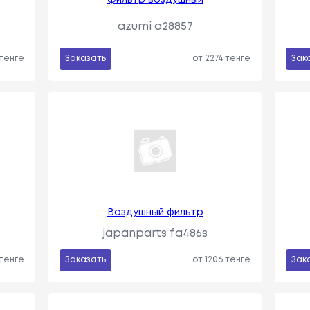
azumi a28857
 тенге
Заказать
от 2274 тенге
Зак
Воздушный фильтр
japanparts fa486s
 тенге
Заказать
от 1206 тенге
Зак