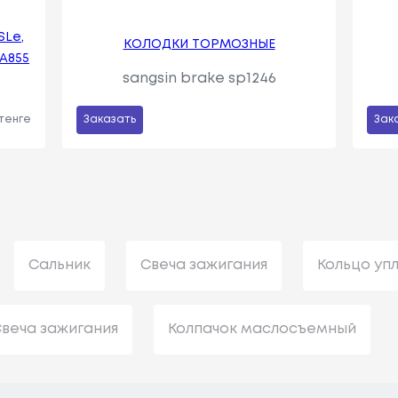
SLe,
КОЛОДКИ ТОРМОЗНЫЕ
TA855
sangsin brake sp1246
 тенге
Заказать
Зак
Сальник
Свеча зажигания
Кольцо уп
веча зажигания
Колпачок маслосъемный