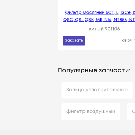
Фильтр масляный 6CT, L, ISCe, I
QSC, QSL,QSK, M11, N14, NT855, N
китай 901106
Заказать
от 6711
Популярные запчасти:
Кольцо уплотнительное
Фильтр воздушный
С