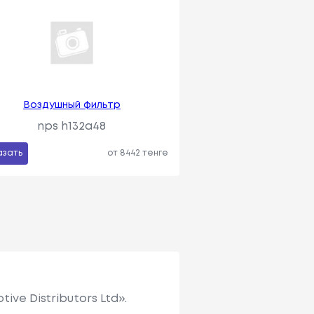
Воздушный фильтр
nps h132a48
азать
от 8442 тенге
ve Distributors Ltd».