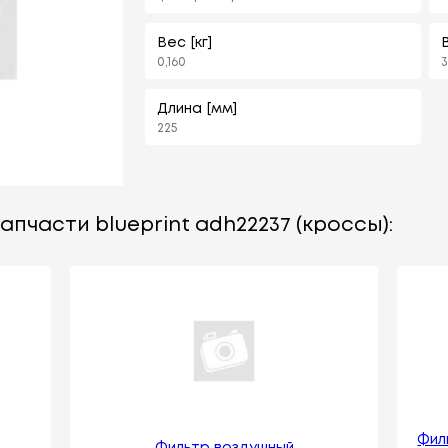
Вес [кг]
0,160
3
Длина [мм]
225
апчасти blueprint adh22237 (кроссы):
Фил
Фильтр воздушный