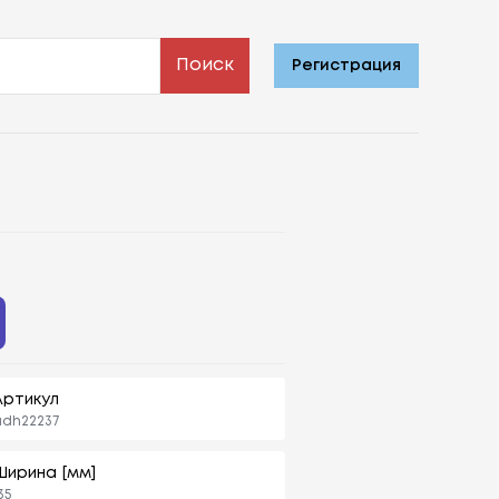
Поиск
Регистрация
Артикул
adh22237
Ширина [мм]
35