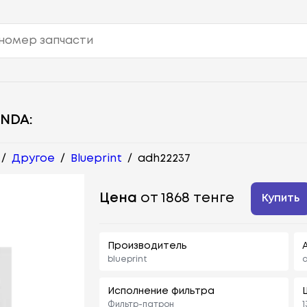
NDA:
/
Другое
/
Blueprint
/
adh22237
Цена
от 1868 тенге
Купить
Производитель
blueprint
Исполнение фильтра
Фильтр-патрон
1