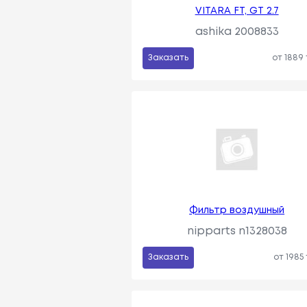
VITARA FT, GT 2.7
ashika 2008833
Заказать
от 1889
Фильтр воздушный
nipparts n1328038
Заказать
от 1985