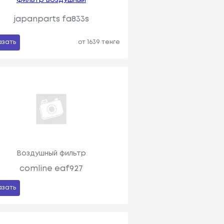
japanparts fa833s
азать
от 1639 тенге
Воздушный фильтр
comline eaf927
азать