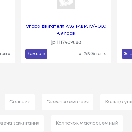
Опора двигателя VAG FABIA IV/POLO
-08 прав.
jp 1117909880
 тенге
Заказать
от 26906 тенге
Зак
Сальник
Свеча зажигания
Кольцо уп
веча зажигания
Колпачок маслосъемный