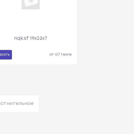
nqk.sf 19x32x7
азать
от 417 тенге
лотнительное