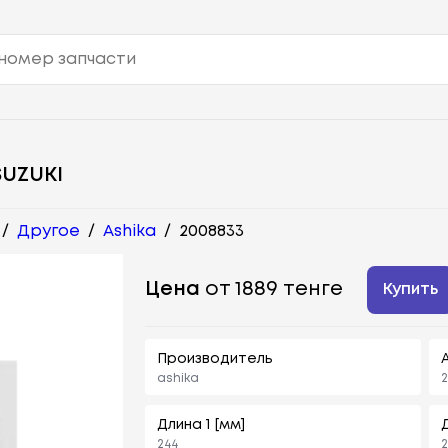
UZUKI
/
Другое
/
Ashika
/
2008833
Цена
от 1889 тенге
Купить
Производитель
ashika
Длина 1 [мм]
244
2