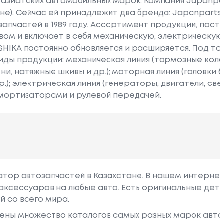
 азиатских автомобильных марок. Компания Japanp
оне). Сейчас ей принадлежит два бренда: Japanparts
запчастей в 1989 году. Ассортимент продукции, пос
вом и включает в себя механическую, электрическу
HIKA постоянно обновляется и расширяется. Под т
ды продукции: механическая линия (тормозные коло
ни, натяжные шкивы и др.); моторная линия (головки
); электрическая линия (генераторы, двигатели, све
амортизаторами и рулевой передачей.
гатор автозапчастей в Казахстане. В нашем интерне
аксессуаров на любые авто. Есть оригинальные дет
й со всего мира.
ены множество каталогов самых разных марок авто