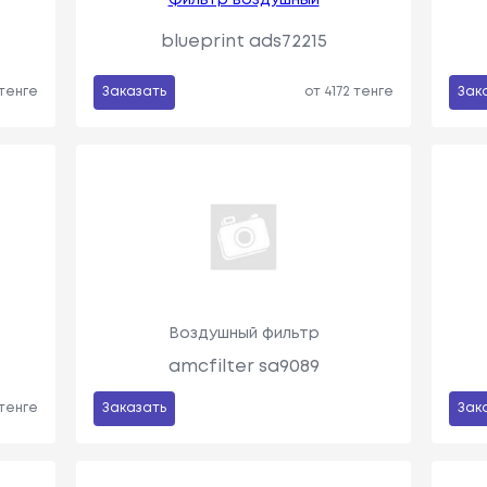
blueprint ads72215
 тенге
Заказать
от 4172 тенге
Зак
Воздушный фильтр
amcfilter sa9089
 тенге
Заказать
Зак