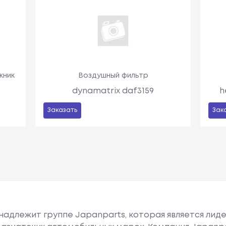
жник
Воздушный фильтр
dynamatrix daf3159
h
Заказать
Зак
надлежит группе Japanparts, которая является лид