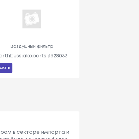
Воздушный фильтр
erthbussjakoparts j1328033
азать
ером в секторе импорта и