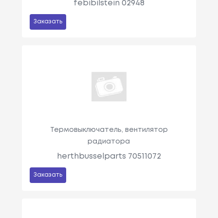
febibilstein 02948
Заказать
Термовыключатель, вентилятор
радиатора
herthbusselparts 70511072
Заказать