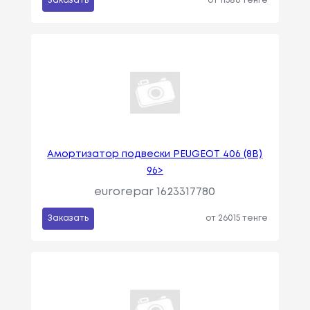
Заказать
от 11586 тенге
Амортизатор подвески PEUGEOT 406 (8B)
96>
eurorepar 1623317780
Заказать
от 26015 тенге