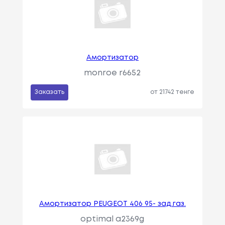
Амортизатор
monroe r6652
Заказать
от 21742 тенге
Амортизатор PEUGEOT 406 95- зад.газ.
optimal a2369g