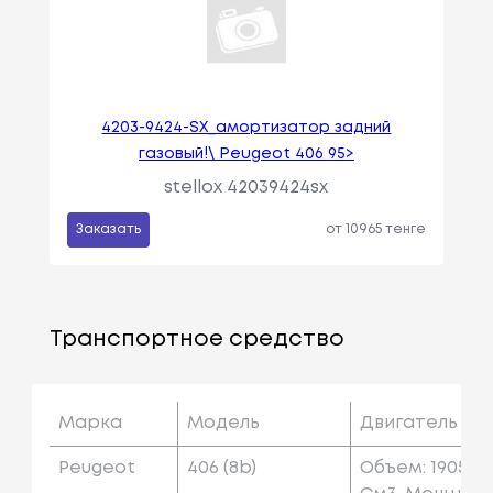
4203-9424-SX_амортизатор задний
газовый!\ Peugeot 406 95>
stellox 42039424sx
Заказать
от 10965 тенге
Транспортное средство
Марка
Модель
Двигатель
Peugeot
406 (8b)
Объем: 1905