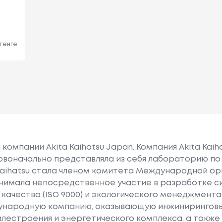
 тенге
омпании Akita Kaihatsu Japan. Компания Akita Kaiha
ервоначально представляла из себя лабораторию по
a Kaihatsu стала членом комитета Международной о
инимала непосредственное участие в разработке 
чества (ISO 9000) и экологического менеджмента (I
дународную компанию, оказывающую инжиниринговые
лестроения и энергетического комплекса, а такж