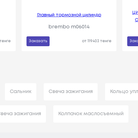
ЦИ
Главный тормозной цилиндр
brembo m06014
 тенге
Заказать
от 119403 тенге
Зак
Сальник
Свеча зажигания
Кольцо уп
веча зажигания
Колпачок маслосъемный