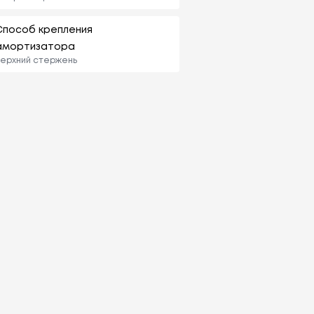
Способ крепления
амортизатора
ерхний стержень