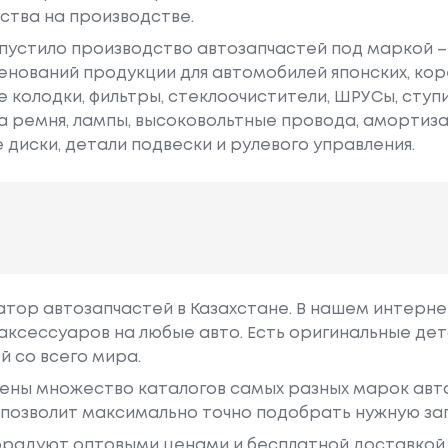
ества на производстве.
 запустило производство автозапчастей под маркой 
менований продукции для автомобилей японских, кор
 колодки, фильтры, стеклоочистители, ШРУСы, ступ
а ремня, лампы, высоковольтные провода, амортиз
диски, детали подвески и рулевого управления.
гатор автозапчастей в Казахстане. В нашем интерне
аксессуаров на любые авто. Есть оригинальные дет
й со всего мира.
ены множество каталогов самых разных марок авто
у позволит максимально точно подобрать нужную за
радуют оптовыми ценами и бесплатной доставкой 