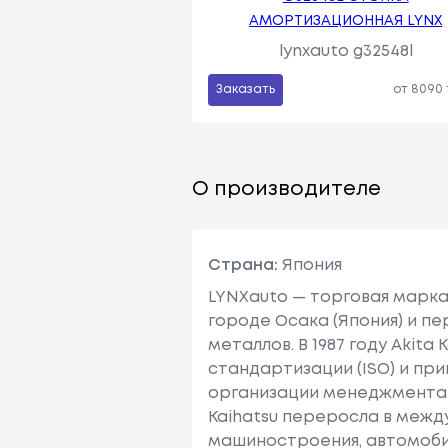
АМОРТИЗАЦИОННАЯ LYNX
lynxauto g32548l
Заказать
от 8090
О производителе
Страна:
Япония
LYNXauto — торговая марка к
городе Осака (Япония) и п
металлов. В 1987 году Akit
стандартизации (ISO) и пр
организации менеджмента ка
Kaihatsu переросла в меж
машиностроения, автомоби