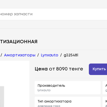
РТИЗАЦИОННАЯ
/
Амортизаторы
/
Lynxauto
/
g32548l
Цена
от 8090 тенге
Купить
Производитель
lynxauto
g
Тип амортизатора
давление газа
А