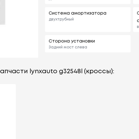
Система амортизатора
двухтрубный
в
Сторона установки
Задний мост слева
апчасти lynxauto g32548l (кроссы):