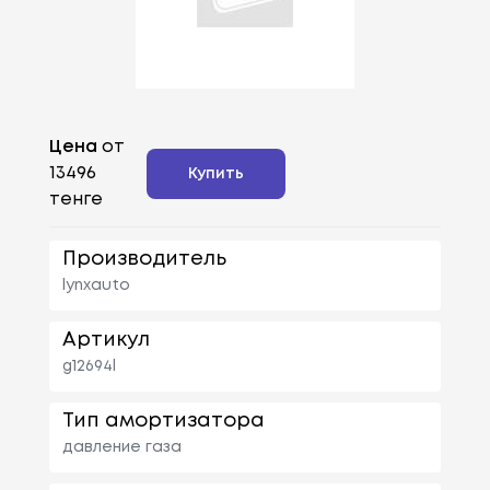
Цена
от
13496
Купить
тенге
Производитель
lynxauto
Артикул
g12694l
Тип амортизатора
давление газа