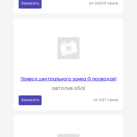
Заказать
от 141039 тенге
Привод центрального замка (5 проводов)
автолив sl5al
Заказать
от 1437 тенге