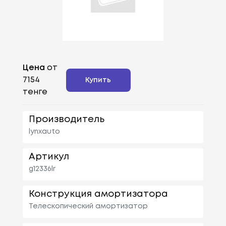
Цена
от
7154
Купить
тенге
Производитель
lynxauto
Артикул
g12336lr
Конструкция амортизатора
Телескопический амортизатор