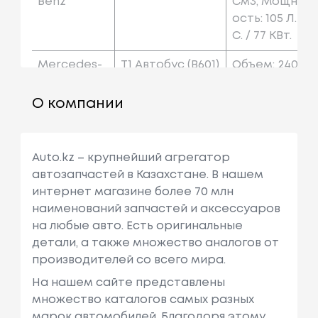
Benz
См3, Мощн
Ость: 105 Л.
С. / 77 КВт.
Mercedes-
T1 Автобус (b601)
Объем: 240
Benz
4 См3, Мощ
Ность: 65 Л.
О компании
С. / 48 КВт.
Mercedes-
T1 Автобус (b601)
Объем: 2299
Auto.kz – крупнейший агрегатор
Benz
См3, Мощн
автозапчастей в Казахстане. В нашем
Ость: 79 Л.с.
интернет магазине более 70 млн
/ 58 КВт.
наименований запчастей и аксессуаров
Mercedes-
T1 Автобус (b601)
Объем: 2299
на любые авто. Есть оригинальные
Benz
См3, Мощн
детали, а также множество аналогов от
Ость: 82 Л.с.
производителей со всего мира.
/ 60 КВт.
На нашем сайте представлены
множество каталогов самых разных
Mercedes-
T1 Автобус (b601)
Объем: 2874
марок автомобилей. Благодоря этому,