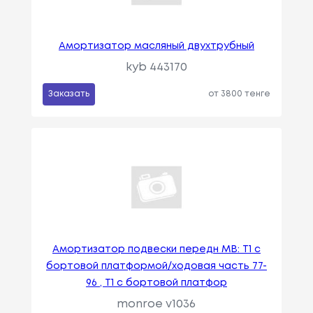
Амортизатор масляный двухтрубный
kyb 443170
Заказать
от 3800 тенге
Амортизатор подвески передн MB: T1 c
бортовой платформой/ходовая часть 77-
96 , T1 c бортовой платфор
monroe v1036