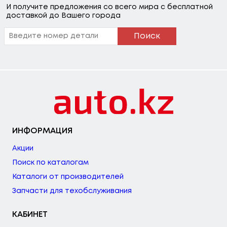
Mercedes-
T1 Фургон (601, 61
Объем: 2299
И получите предложения со всего мира с бесплатной
Benz
1)
См3, Мощн
доставкой до Вашего города
Ость: 82 Л.с.
Поиск
/ 60 КВт.
Mercedes-
T1 Фургон (b602)
Объем: 2299
Benz
См3, Мощн
Ость: 79 Л.с.
/ 58 КВт.
Mercedes-
T1 Автобус (602)
Объем: 2874
Benz
См3, Мощн
ИНФОРМАЦИЯ
Ость: 95 Л.с.
Акции
/ 70 КВт.
Поиск по каталогам
Mercedes-
T1 Автобус (602)
Объем: 2874
Каталоги от производителей
Benz
См3, Мощн
Запчасти для техобслуживания
Ость: 98 Л.с.
/ 72 КВт.
КАБИНЕТ