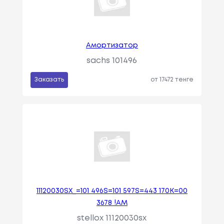
Амортизатор
sachs 101496
Заказать
от 17472 тенге
11120030SX_=101 496S=101 597S=443 170K=00
3678 !АМ
stellox 11120030sx