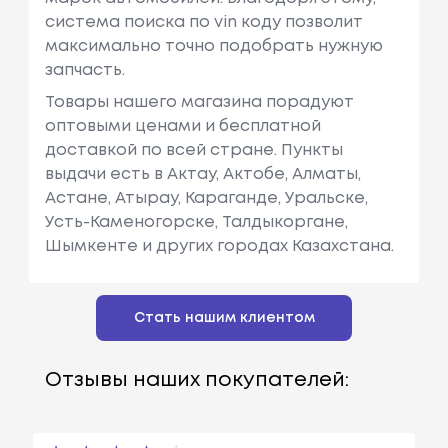
Benz
См3, Мощн
система поиска по vin коду позволит
Ость: 95 Л.с.
максимально точно подобрать нужную
/ 70 КВт.
запчасть.
Mercedes-
T1 Автобус (b601)
Объем: 2376
Товары нашего магазина порадуют
Benz
См3, Мощн
оптовыми ценами и бесплатной
Ость: 72 Л.с.
доставкой по всей стране. Пункты
/ 53 КВт.
выдачи есть в Актау, Актобе, Алматы,
Астане, Атырау, Караганде, Уральске,
Mercedes-
T1 C Бортовой П
Объем: 2399
Усть-Каменогорске, Талдыкоргане,
Benz
Латформой/ход
См3, Мощн
Шымкенте и других городах Казахстана.
Овая Часть (601)
Ость: 72 Л.с.
/ 53 КВт.
Стать нашим клиентом
Mercedes-
T1 Фургон (601, 61
Объем: 2874
Benz
1)
См3, Мощн
Ость: 95 Л.с.
Отзывы наших покупателей:
/ 70 КВт.
Mercedes-
T1 Фургон (601, 61
Объем: 2874