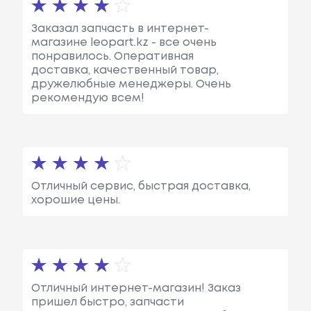
Benz
1)
См3, Мощн
Ость: 98 Л.с.
Заказал запчасть в интернет-
/ 72 КВт.
магазине leopart.kz - все очень
понравилось. Оперативная
Mercedes-
T1 Фургон (601, 61
Объем: 2298
доставка, качественный товар,
дружелюбные менеджеры. Очень
Benz
1)
См3, Мощн
рекомендую всем!
Ость: 95 Л.с.
/ 70 КВт.
Mercedes-
T1 Фургон (601, 61
Объем: 2998
Benz
1)
См3, Мощн
Ость: 88 Л.с.
Отличный сервис, быстрая доставка,
/ 65 КВт.
хорошие цены.
Mercedes-
T1 C Бортовой П
Объем: 2298
Benz
Латформой/ход
См3, Мощн
Овая Часть (601)
Ость: 95 Л.с.
/ 70 КВт.
Отличный интернет-магазин! Заказ
пришел быстро, запчасти
Mercedes-
T1 Фургон (601, 61
Объем: 2298