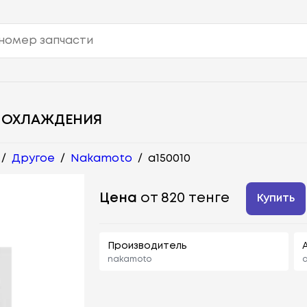
 ОХЛАЖДЕНИЯ
/
Другое
/
Nakamoto
/
a150010
Цена
от 820 тенге
Купить
Производитель
nakamoto
a