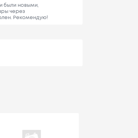
и были новыми,
ары через
волен. Рекомендую!