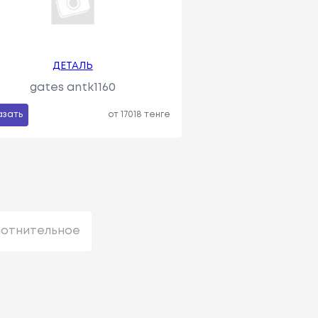
ДЕТАЛЬ
gates antk1160
азать
от 17018 тенге
лотнительное