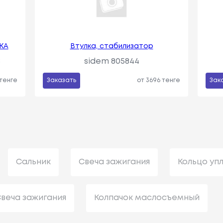
КА
Втулка, стабилизатор
8
sidem 805844
 тенге
Заказать
от 3696 тенге
Зак
Сальник
Свеча зажигания
Кольцо уп
веча зажигания
Колпачок маслосъемный