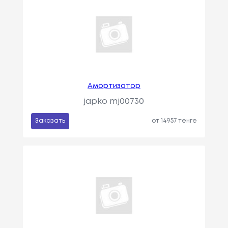
Амортизатор
japko mj00730
Заказать
от 14957 тенге