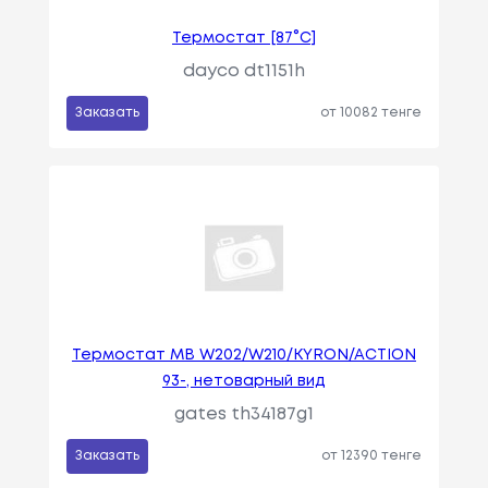
Термостат [87°C]
dayco dt1151h
Заказать
от 10082 тенге
Термостат MB W202/W210/KYRON/ACTION
93-, нетоварный вид
gates th34187g1
Заказать
от 12390 тенге