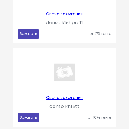
Свеча зажигания
denso k16hpru11
Заказать
от 673 тенге
Свеча зажигания
denso kh16tt
Заказать
от 1074 тенге