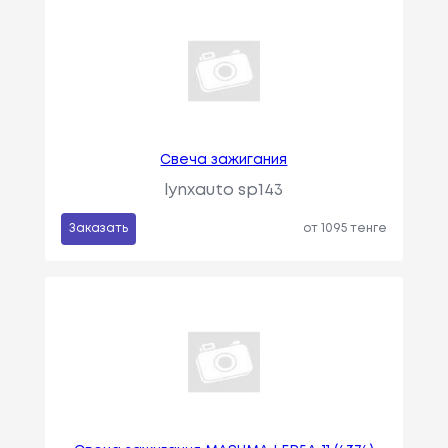
Свеча зажигания
lynxauto sp143
Заказать
от 1095 тенге