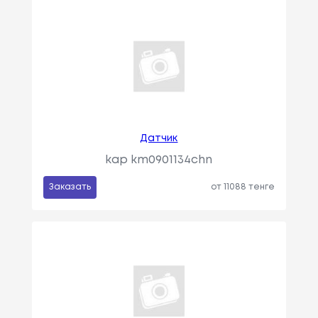
Датчик
kap km0901134chn
Заказать
от 11088 тенге