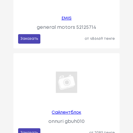
EMIS
general motors 52125714
Заказать
от 486469 тенге
Сайлентблок
onnuri gbuh010
Заказать
от 2085 тенге