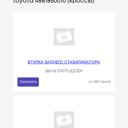
toyota 4881860010 (кроссы):
ВТУЛКА ЗАДНЕГО СТАБИЛИЗАТОРА
asva 0107uzj120r
Заказать
от 585 тенге