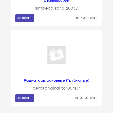
о.н.81611100068
simpeco sp40120032
Заказать
от 6450 тенге
Радиаторы основные (Трубчатые)
geratoriginal tcr00413r
Заказать
от 45445 тенге