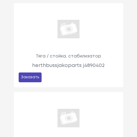
Тяга / стойка, стабилизатор
herthbussjakoparts j4890402
Заказать