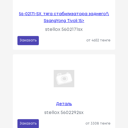
56-02171-SX_тяга стабилизатора заднего!\
SsangYong Tivoli 15>
stellox 5602171sx
Заказать
от 4652 тенге
Деталь
stellox 5602292sx
Заказать
от 3308 тенге