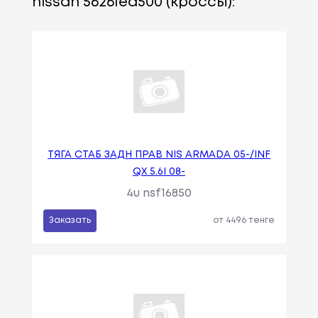
nissan 56261ea500 (кроссы):
ТЯГА СТАБ ЗАДН ПРАВ NIS ARMADA 05-/INF
QX 5.6I 08-
4u nsf16850
Заказать
от 4496 тенге