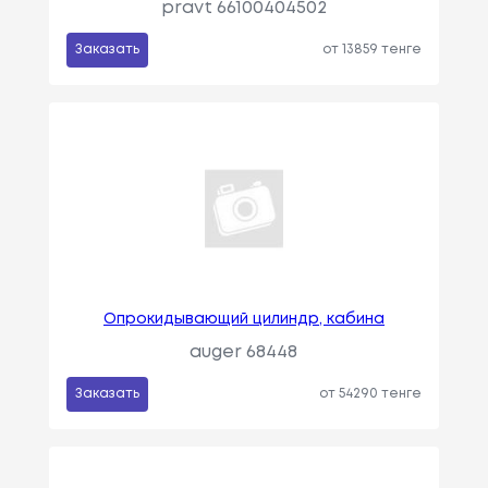
pravt 66100404502
Заказать
от 13859 тенге
Опрокидывающий цилиндр, кабина
auger 68448
Заказать
от 54290 тенге