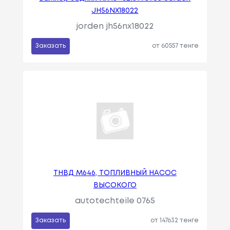
JH56NX18022
jorden jh56nx18022
Заказать
от 60557 тенге
ТНВД М646, ТОПЛИВНЫЙ НАСОС
ВЫСОКОГО
autotechteile 0765
Заказать
от 147632 тенге