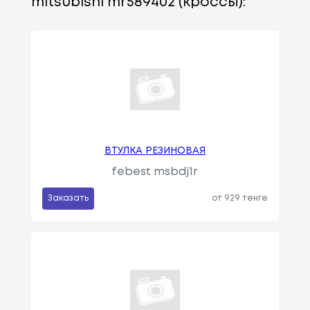
mitsubishi mr589402 (кроссы):
ВТУЛКА РЕЗИНОВАЯ
febest msbdj1r
Заказать
от 929 тенге