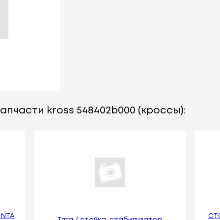
апчасти kross 548402b000 (кроссы):
ANTA
CТ
Тяга / стойка, стабилизатор