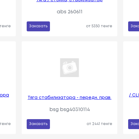
abs 260611
 тенге
Заказать
от 5350 тенге
Зак
тора
/ C
Тяга стабилизатора - передн. прав.
bsg bsg40310114
 тенге
Заказать
от 2441 тенге
Зак