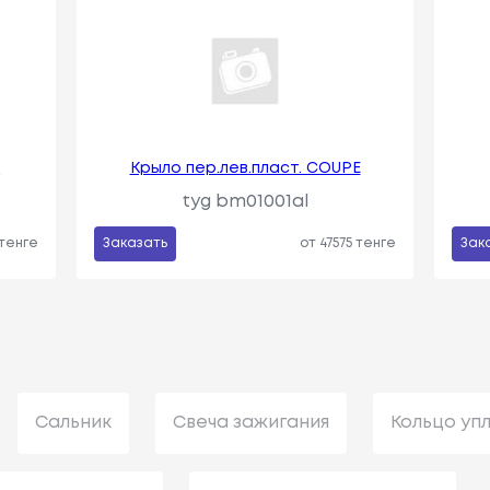
д
Крыло пер.лев.пласт. COUPE
tyg bm01001al
 тенге
Заказать
от 47575 тенге
Зак
Сальник
Свеча зажигания
Кольцо уп