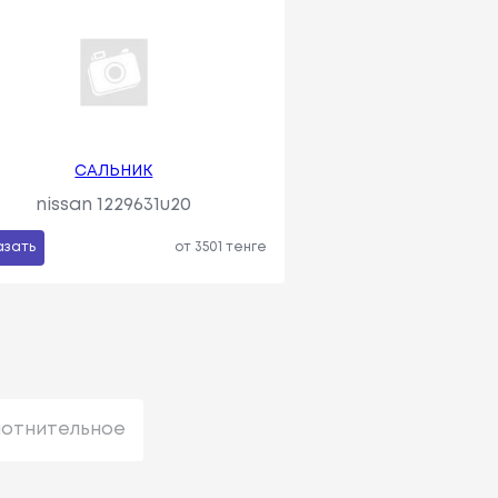
САЛЬНИК
nissan 1229631u20
азать
от 3501 тенге
лотнительное