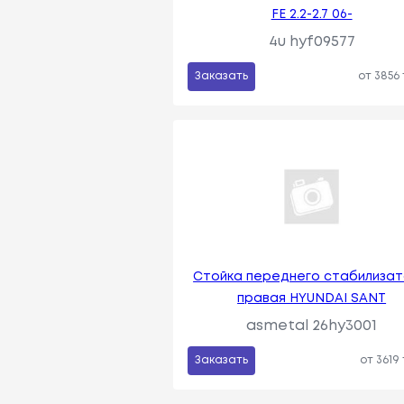
FE 2.2-2.7 06-
4u hyf09577
Заказать
от 3856
Стойка переднего стабилиза
правая HYUNDAI SANT
asmetal 26hy3001
Заказать
от 3619