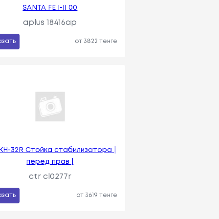
SANTA FE I-II 00
aplus 18416ap
азать
от 3822 тенге
LKH-32R Стойка стабилизатора |
перед прав |
ctr cl0277r
азать
от 3619 тенге