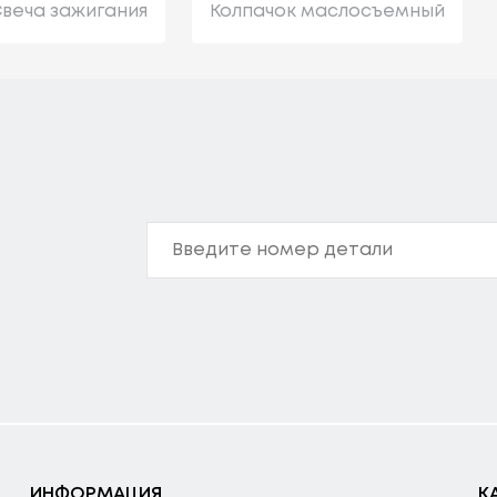
веча зажигания
Колпачок маслосъемный
ИНФОРМАЦИЯ
К