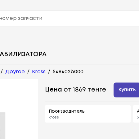
ТАБИЛИЗАТОРА
/
Другое
/
Kross
/
548402b000
Цена
от 1869 тенге
Купить
Производитель
kross