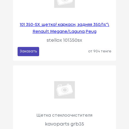
101 350-SX_щетка! каркасн, задняя 350/14''\
Renault Megane/Laguna,Peug
stellox 101350sx
Заказать
от 904 тенге
Щетка стеклоочистителя
kavoparts grb35