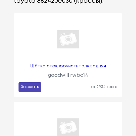
toyota 852420e030 (кроссы):
Щётка стеклоочистителя задняя
goodwill rwbc14
Заказать
от 2934 тенге