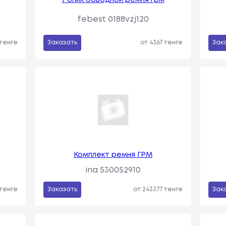
febest 0188vzj120
 тенге
Заказать
от 4367 тенге
Зак
Комплект ремня ГРМ
ina 530052910
 тенге
Заказать
от 243377 тенге
Зак