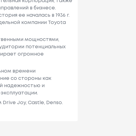
ительная корпорация, также
правлений в бизнесе.
ория ее началась в 1936 г.
тдельной компании Toyota
твенными мощностями,
аудитории потенциальных
ыбирает огромное
льном времени
ние со стороны как
ей надежностью и
 эксплуатации.
ive Joy, Castle, Denso.