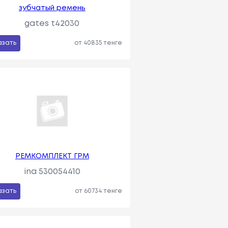
зубчатый ремень
gates t42030
азать
от 40835 тенге
РЕМКОМПЛЕКТ ГРМ
ina 530054410
азать
от 60734 тенге