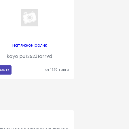
Натяжной ролик
koyo pu126231arr9d
азать
от 1359 тенге