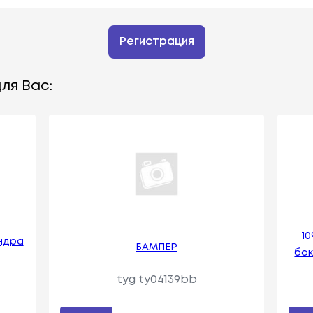
Регистрация
ля Вас:
1
индра
БАМПЕР
бок
tyg ty04139bb