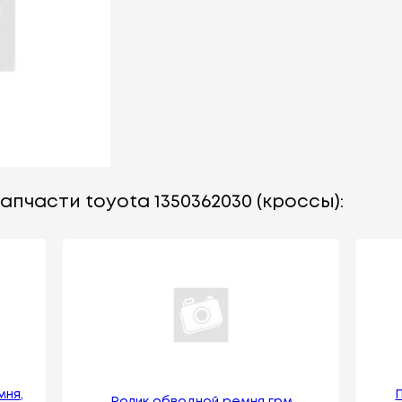
апчасти toyota 1350362030 (кроссы):
мня,
Ролик обводной ремня грм