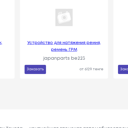
,
Устройство для натяжения ремня,
ремень ГРМ
japanparts be223
Заказать
от 6129 тенге
Зак