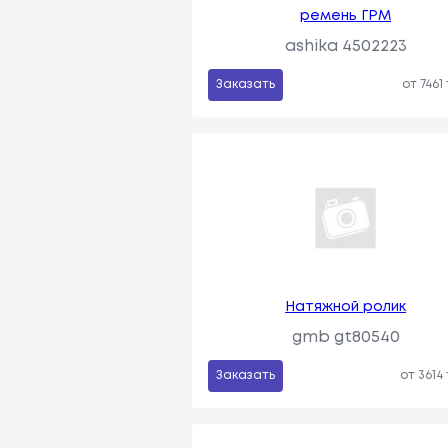
ремень ГРМ
ashika 4502223
Заказать
от 7461
Натяжной ролик
gmb gt80540
Заказать
от 3614