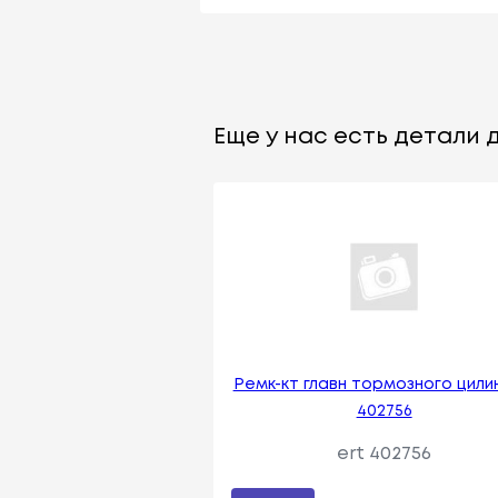
Еще у нас есть детали д
Ремк-кт главн тормозного цил
402756
ert 402756