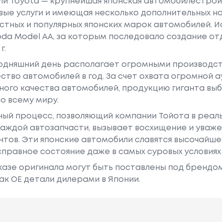
или Toyota — крупнейшая японская автомобилестро
е услуги и имеющая несколько дополнительных на
естных и популярных японских марок автомобилей. Ист
oda Model AA, за которым последовало создание о
г.
годняшний день располагает огромными производс
ство автомобилей в год. За счет охвата огромной 
ного качества автомобилей, продукцию гиганта в
о всему миру.
ный процесс, позволяющий компании Тойота в реа
аждой автозапчасти, вызывает восхищение и уваже
ентов. Эти японские автомобили славятся высочайш
правное состояние даже в самых суровых условиях
азе оригинала могут быть поставлены под брендом Dr
ак ОЕ детали дилерами в Японии.