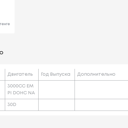
 тенге
о
Двигатель
Год Выпуска
Дополнительно
3000CC EM
PI DOHC NA
30D