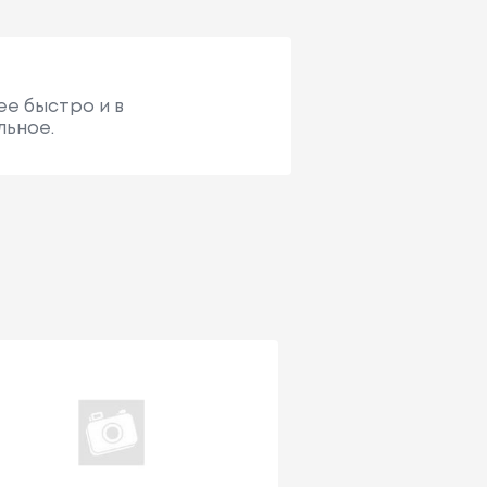
ее быстро и в
льное.