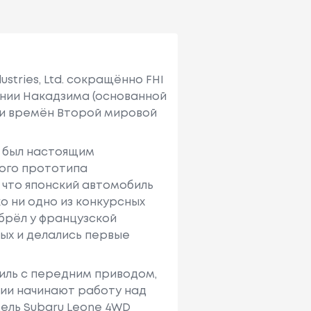
ustries, Ltd. сокращённо FHI
нии Накадзима (основанной
ти времён Второй мировой
а, был настоящим
вого прототипа
ий что японский автомобиль
ко ни одно из конкурсных
обрёл у французской
ых и делались первые
биль с передним приводом,
ии начинают работу над
дель Subaru Leone 4WD