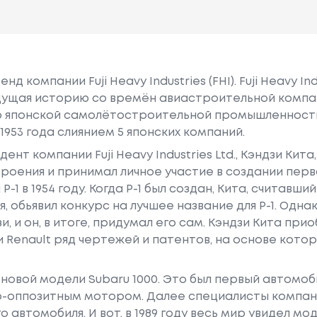
 компании Fuji Heavy Industries (FHI). Fuji Heavy Ind
едущая историю со времён авиастроительной компа
идер японской самолётостроительной промышленнос
 1953 года слиянием 5 японских компаний.
нт компании Fuji Heavy Industries Ltd., Кэндзи Кит
оения и принимал личное участие в создании пер
1 в 1954 году. Когда P-1 был создан, Кита, считавш
, обьявил конкурс на лучшее название для P-1. Одна
и, и он, в итоге, придумал его сам. Кэндзи Кита при
Renault ряд чертежей и патентов, на основе котор
я новой модели Subaru 1000. Это был первый автомо
-оппозитным мотором. Далее специалисты компан
автомобиля. И вот, в 1989 году весь мир увидел мо