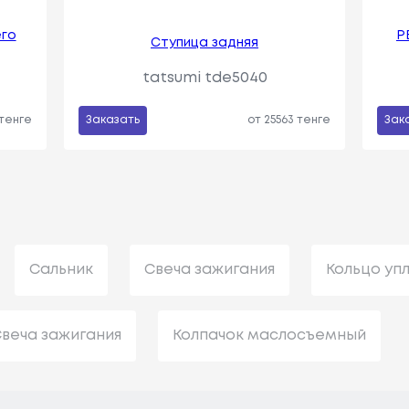
его
Р
Ступица задняя
tatsumi tde5040
 тенге
Заказать
от 25563 тенге
Зак
Сальник
Свеча зажигания
Кольцо уп
веча зажигания
Колпачок маслосъемный