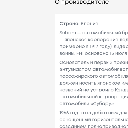
О производителе
Страна:
Япония
Subaru — автомобильный бренд
— японская корпорация, в
примерно в 1917 году), л
войны. FHI основана 15 июля
Основатель и первый президе
энтузиастом автомобилестр
пассажирского автомобиля Р-
должен носить японское имя
названий не устроило Кэндз
автомобильной корпорации 
автомобили «Субару».
1966 год стал дебютным дл
оснащенный горизонтально
созданием полноприводного 