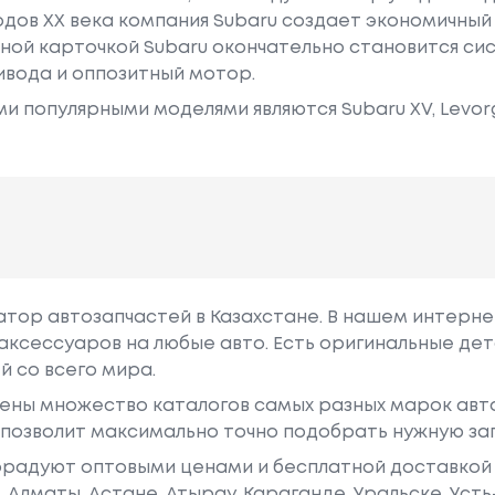
годов XX века компания Subaru создает экономичный
ной карточкой Subaru окончательно становится си
ивода и оппозитный мотор.
 популярными моделями являются Subaru XV, Levorg
гатор автозапчастей в Казахстане. В нашем интерне
аксессуаров на любые авто. Есть оригинальные дет
й со всего мира.
ены множество каталогов самых разных марок авто
у позволит максимально точно подобрать нужную за
радуют оптовыми ценами и бесплатной доставкой 
е, Алматы, Астане, Атырау, Караганде, Уральске, Уст