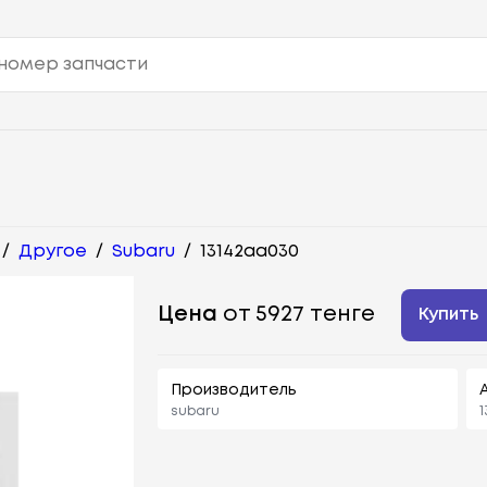
/
Другое
/
Subaru
/
13142aa030
Цена
от 5927 тенге
Купить
Производитель
subaru
1