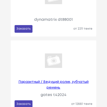
dynamatrix dt88001
Заказать
от 2211 тенге
Паразитный / Ведущий ролик, зубчатый
ремень
gates t42024
Заказать
от 12881 тенге