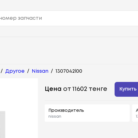
/
Другое
/
Nissan
/
1307042l00
Цена
от 11602 тенге
Купить
Производитель
nissan
1