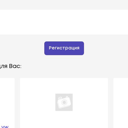
Регистрация
ля Вас:
А VW