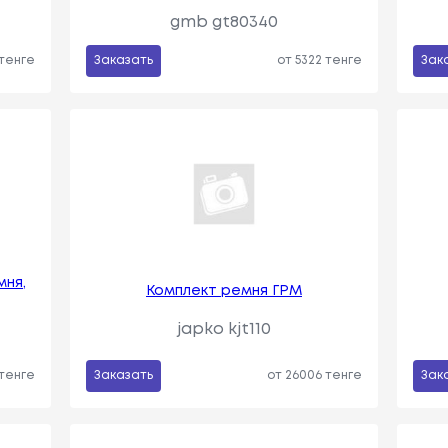
gmb gt80340
 тенге
Заказать
от 5322 тенге
Зак
мня,
Комплект ремня ГРМ
japko kjt110
 тенге
Заказать
от 26006 тенге
Зак