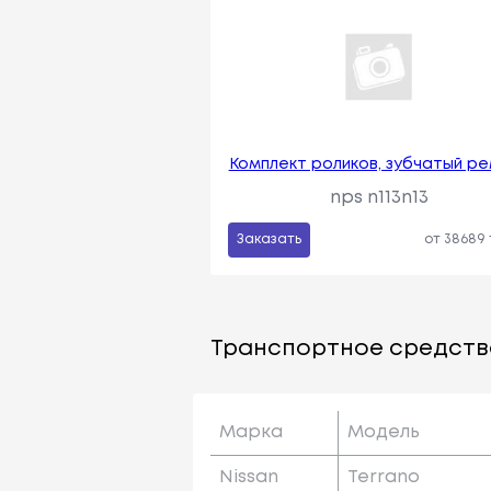
Комплект роликов, зубчатый р
nps n113n13
Заказать
от 38689
Транспортное средств
Марка
Модель
Nissan
Terrano