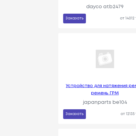
dayco atb2479
Заказать
от 14012
Устройство для натяжения ре
ремень ГРМ
japanparts be104
Заказать
от 12135