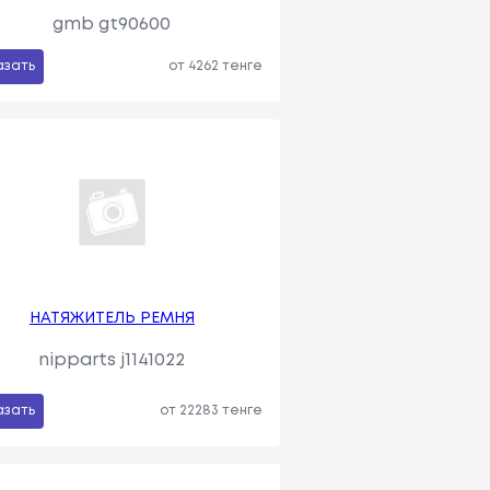
gmb gt90600
азать
от 4262 тенге
НАТЯЖИТЕЛЬ РЕМНЯ
nipparts j1141022
азать
от 22283 тенге