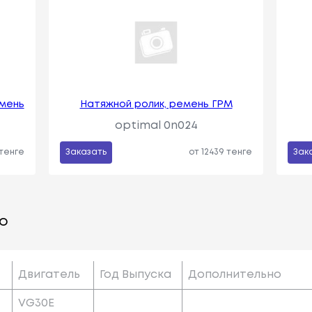
емень
Натяжной ролик, ремень ГРМ
optimal 0n024
 тенге
Заказать
от 12439 тенге
Зак
о
Двигатель
Год Выпуска
Дополнительно
VG30E