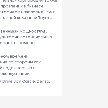
ительная корпорация, также
правлений в бизнесе.
ория ее началась в 1936 г.
тдельной компании Toyota
твенными мощностями,
аудитории потенциальных
ыбирает огромное
льном времени
ние со стороны как
ей надежностью и
 эксплуатации.
ive Joy, Castle, Denso.