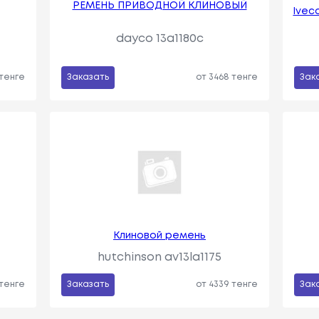
РЕМЕНЬ ПРИВОДНОЙ КЛИНОВЫЙ
Ivec
dayco 13a1180c
 тенге
Заказать
от 3468 тенге
Зак
Клиновой ремень
hutchinson av13la1175
 тенге
Заказать
от 4339 тенге
Зак