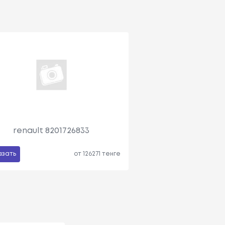
renault 8201726833
азать
от 126271 тенге