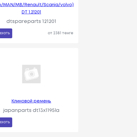
o/MAN/MB/Renault/Scania/volvo)
DT 1.21201
dtspareparts 121201
азать
от 2381 тенге
Клиновой ремень
japanparts dt13x1195la
азать