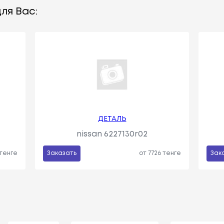
ля Вас:
ДЕТАЛЬ
nissan 6227130r02
 тенге
Заказать
от 7726 тенге
Зак