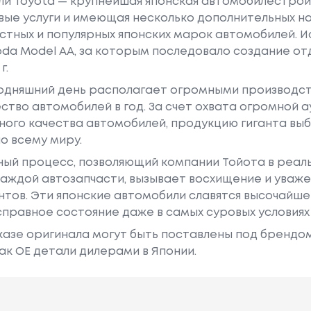
или Toyota — крупнейшая японская автомобилестро
е услуги и имеющая несколько дополнительных на
естных и популярных японских марок автомобилей. Ист
oda Model AA, за которым последовало создание о
г.
годняшний день располагает огромными производс
ство автомобилей в год. За счет охвата огромной 
ного качества автомобилей, продукцию гиганта в
о всему миру.
ный процесс, позволяющий компании Тойота в реа
аждой автозапчасти, вызывает восхищение и уваже
ентов. Эти японские автомобили славятся высочайш
правное состояние даже в самых суровых условиях
азе оригинала могут быть поставлены под брендом Dr
ак ОЕ детали дилерами в Японии.