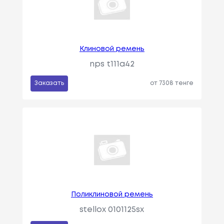
Клиновой ремень
nps t111a42
Заказать
от 7308 тенге
Поликлиновой ремень
stellox 0101125sx