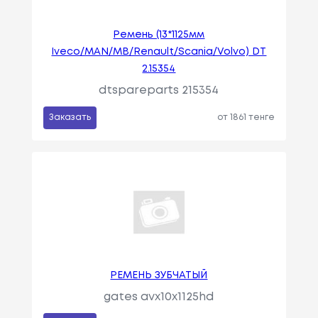
Ремень (13*1125мм
Iveco/MAN/MB/Renault/Scania/Volvo) DT
2.15354
dtspareparts 215354
Заказать
от 1861 тенге
РЕМЕНЬ ЗУБЧАТЫЙ
gates avx10x1125hd