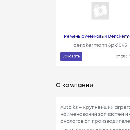
Ремень ручейковый Denckerm
denckermann 6pk1045
Заказать
от 2831
О компании
Auto.kz – крупнейший агре
наименований запчастей и 
аналогов от производителе