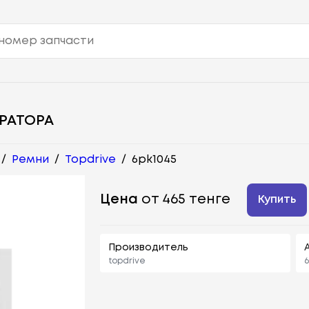
ЕРАТОРА
/
Ремни
/
Topdrive
/
6pk1045
Цена
от 465 тенге
Купить
Производитель
topdrive
6