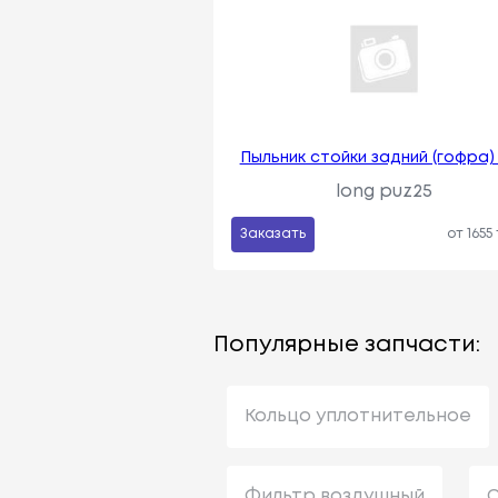
Пыльник стойки задний (гофра)
long puz25
Заказать
от 1655
Популярные запчасти:
Кольцо уплотнительное
Фильтр воздушный
С