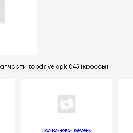
апчасти topdrive 6pk1045 (кроссы):
Поликлиновой ремень