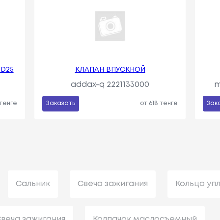
 D25
КЛАПАН ВПУСКНОЙ
addax-q 2221133000
m
 тенге
Заказать
от 618 тенге
Зак
Сальник
Свеча зажигания
Кольцо уп
веча зажигания
Колпачок маслосъемный