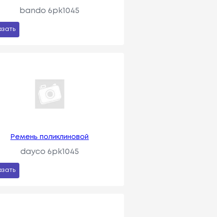
bando 6pk1045
азать
Ремень поликлиновой
dayco 6pk1045
азать