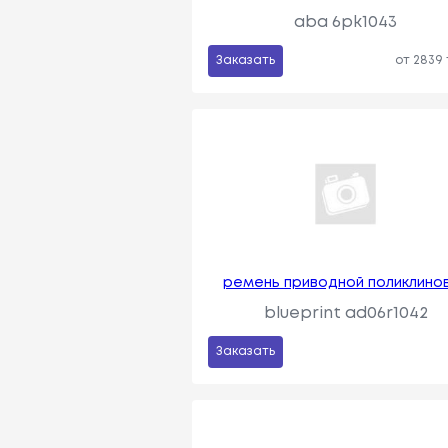
aba 6pk1043
Заказать
от 2839
ремень приводной поликлино
blueprint ad06r1042
Заказать