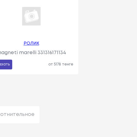
РОЛИК
agneti marelli 331316171134
азать
от 5178 тенге
лотнительное