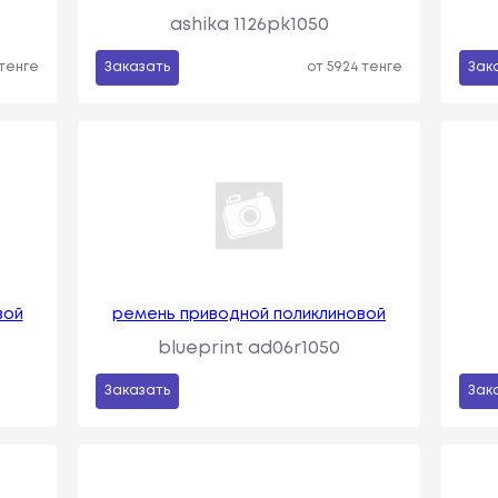
ashika 1126pk1050
 тенге
Заказать
от 5924 тенге
Зак
вой
ремень приводной поликлиновой
blueprint ad06r1050
Заказать
Зак