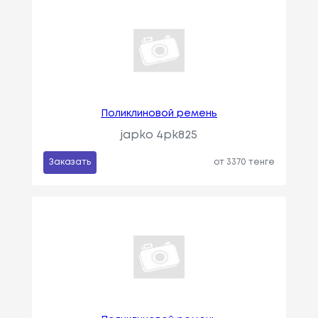
Поликлиновой ремень
japko 4pk825
Заказать
от 3370 тенге