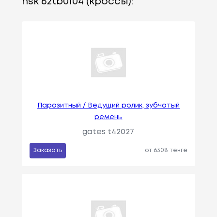
nsk 62tb0104 (кроссы):
Паразитный / Ведущий ролик, зубчатый
ремень
gates t42027
Заказать
от 6308 тенге