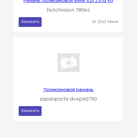
Ремень поликлиновой BMW 525 2.5td 91>
hutchinson 780k4
Заказать
от 2243 тенге
Поликлиновой ремень
japanparts dv4pk0790
Заказать