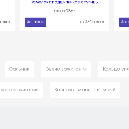
Комплект подшипников ступицы
cx cx036r
 тенге
Заказать
от 3601 тенге
Зак
Сальник
Свеча зажигания
Кольцо уп
веча зажигания
Колпачок маслосъемный