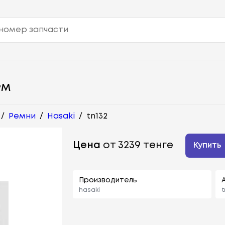
РМ
/
Ремни
/
Hasaki
/
tn132
Цена
от 3239 тенге
Купить
Производитель
hasaki
t