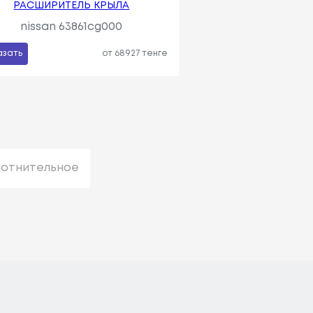
РАСШИРИТЕЛЬ КРЫЛА
nissan 63861cg000
азать
от 68927 тенге
лотнительное