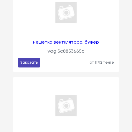
Решетка вентилятора, буфер
vag 3c8853665c
Заказать
от 11712 тенге