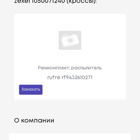
zexel 1050071240 (кроссы):
Ремкомплект, распылитель
rufre rf9432610271
Заказать
О компании