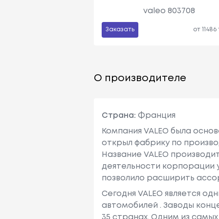
valeo 803708
Заказать
от 11486
О производителе
Страна:
Франция
Компания VALEO была основ
открыл фабрику по произво
Название VALEO производите
деятельности корпорации у
позволило расширить ассо
Сегодня VALEO является одн
автомобилей . Заводы кон
35 странах. Одним из самых