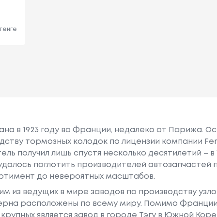
 тенге
ана в 1923 году во Франции, недалеко от Парижа. 
дству тормозных колодок по лицензии компании Fer
ль получил лишь спустя несколько десятилетий – в 1
далось поглотить производителей автозапчастей п
ртимент до невероятных масштабов.
им из ведущих в мире заводов по производству узло
церна расположены по всему миру. Помимо Франции
 крупных является завод в городе Тэгу в Южной Кор