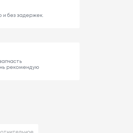
 и без задержек.
запчасть
ень рекомендую
лотнительное