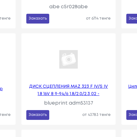
abe c5r028abe
 тенге
Заказать
от 6714 тенге
Зак
ДИСК СЦЕПЛЕНИЯ MAZ 323 F IV/S IV
Цил
др
1.8 16V 8 9-94/6 1.8/2.0/2.3 02 -
blueprint adm53137
 тенге
Заказать
от 43783 тенге
Зак