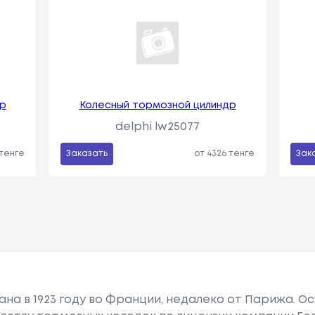
др
Колесный тормозной цилиндр
delphi lw25077
 тенге
Заказать
от 4326 тенге
Зак
ана в 1923 году во Франции, недалеко от Парижа. 