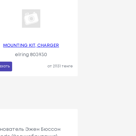
MOUNTING KIT, CHARGER
elring 803930
азать
от 21131 тенге
Основатель Эжен Бюссон