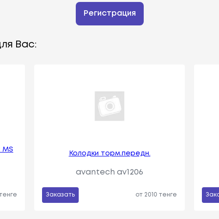
Регистрация
ля Вас:
 MS
Колодки торм.передн.
avantech av1206
 тенге
Заказать
от 2010 тенге
Зак