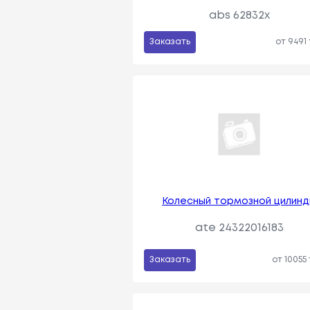
abs 62832x
Заказать
от 9491
Колесный тормозной цилин
ate 24322016183
Заказать
от 10055