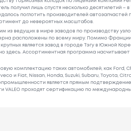
дству тормозных колодок по лицензии компании Fer
ль получил лишь спустя несколько десятилетий – в 1
далось поглотить производителей автозапчастей п
ртимент до невероятных масштабов.
им из ведущих в мире заводов по производству узло
церна расположены по всему миру. Помимо Франции
 крупных является завод в городе Тэгу в Южной Кор
но здесь. Ассортиментная программа насчитывает 
зовую комплектацию таких автомобилей, как Ford, Chr
eco и Fiat, Nissan, Honda, Suzuki, Subaru, Toyota, Citr
топромышленности является прямым подтверждение
ти VALEO проходят сертификацию по международным