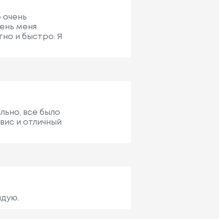
о очень
ень меня
тно и быстро. Я
льно, все было
вис и отличный
ндую.