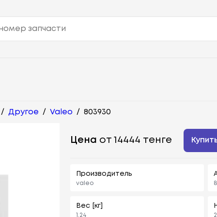
/
Другое
/
Valeo
/
803930
Цена
от 14444 тенге
Купит
Производитель
valeo
Вес [кг]
1,24
2