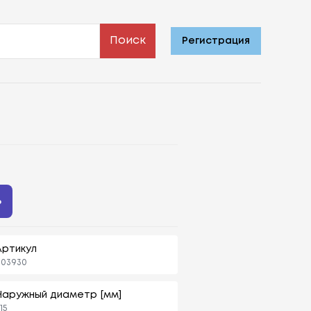
Поиск
Регистрация
ь
Артикул
803930
Наружный диаметр [мм]
15