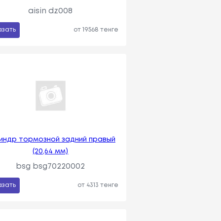
aisin dz008
азать
от 19568 тенге
индр тормозной задний правый
(20,64 мм)
bsg bsg70220002
азать
от 4313 тенге