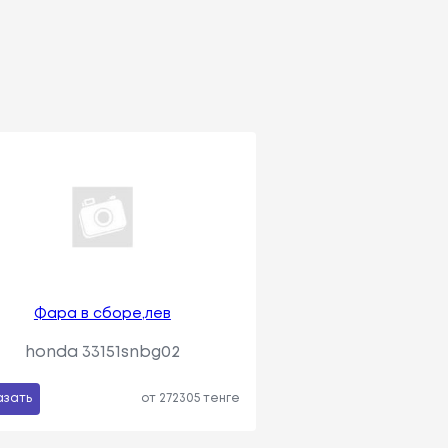
Фара в сборе,лев
honda 33151snbg02
азать
от 272305 тенге