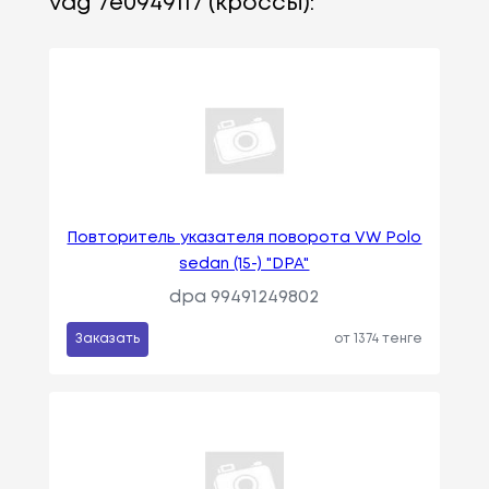
vag 7e0949117 (кроссы):
Повторитель указателя поворота VW Polo
sedan (15-) "DPA"
dpa 99491249802
Заказать
от 1374 тенге