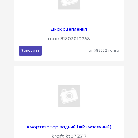
Диск сцепления
man 81303010263
Заказать
от 385222 тенге
Амортизатор задний L=R (масляный)
kraft kt073517