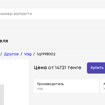
еля
/
Другое
/
Vag
/
1q1998002
Цена
от 14721 тенге
Купить
Производитель
vag
1