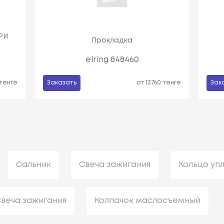
РИ
Прокладка
elring 848460
 тенге
Заказать
от 13760 тенге
Зак
Сальник
Свеча зажигания
Кольцо уп
веча зажигания
Колпачок маслосъемный