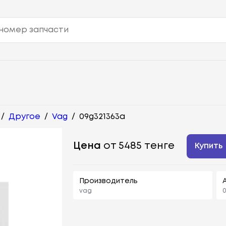
/
Другое
/
Vag
/
09g321363a
Цена
от 5485 тенге
Купить
Производитель
vag
0