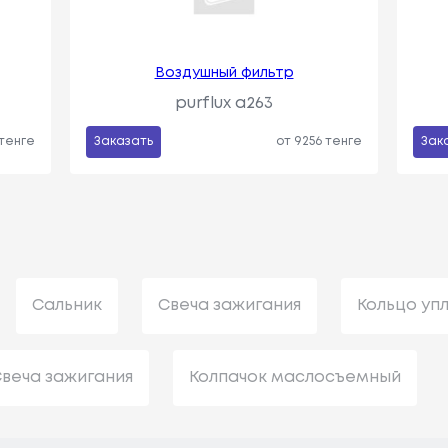
Воздушный фильтр
purflux a263
 тенге
Заказать
от 9256 тенге
Зак
Сальник
Свеча зажигания
Кольцо уп
веча зажигания
Колпачок маслосъемный