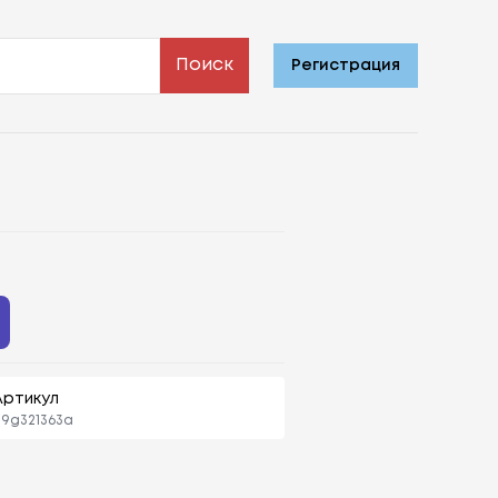
Поиск
Регистрация
Артикул
9g321363a