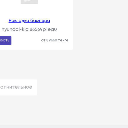
Накладка бампера
hyundai-kia 86569p1ea0
азать
от 89660 тенге
лотнительное