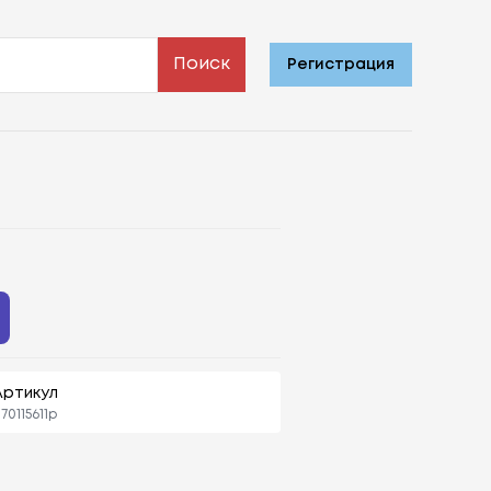
Поиск
Регистрация
Артикул
70115611p