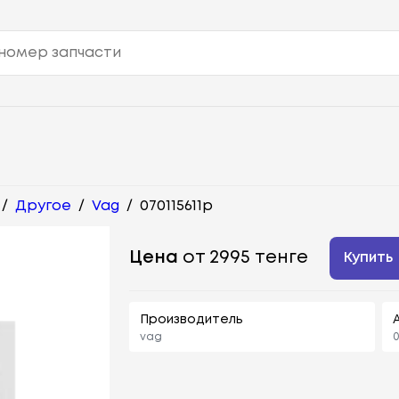
/
Другое
/
Vag
/
070115611p
Цена
от 2995 тенге
Купить
Производитель
vag
0