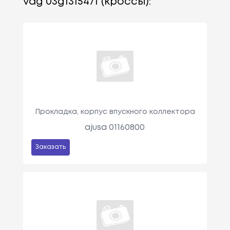
vag 03g131547f (кроссы):
Прокладка, корпус впускного коллектора
ajusa 01160800
Заказать