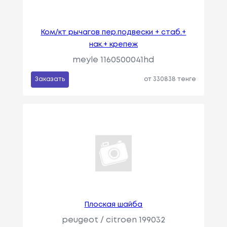
Ком/кт рычагов пер.подвески + стаб.+
нак.+ крепеж
meyle 1160500041hd
Заказать
от 330838 тенге
Плоская шайба
peugeot / citroen 199032