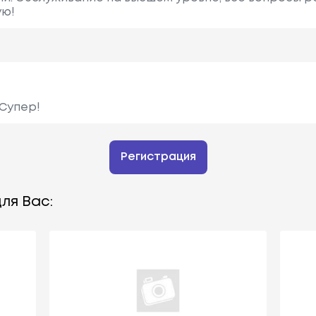
ую!
 Супер!
Регистрация
ля Вас: