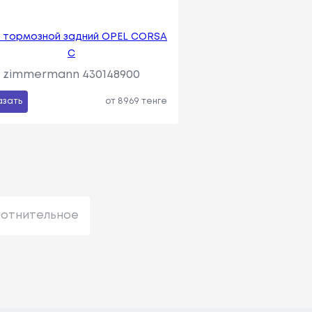
 тормозной задний OPEL CORSA
C
zimmermann 430148900
азать
от 8969 тенге
лотнительное