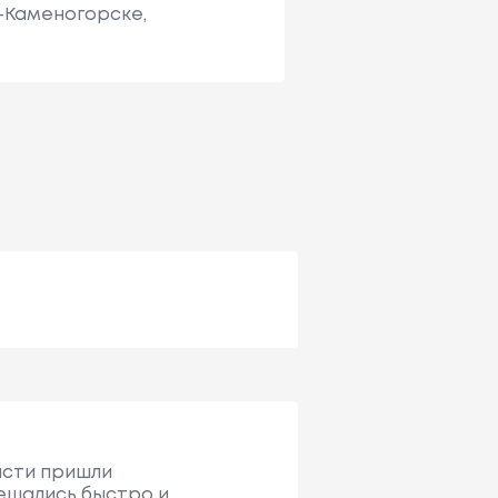
ь-Каменогорске,
асти пришли
решались быстро и