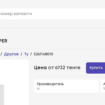
PER
/
Другое
/
Ty
/
5261148010
Цена
от 6732 тенге
Купить
Производитель
ty
5