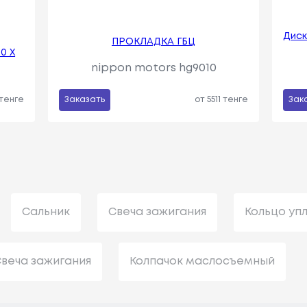
Диск
ПРОКЛАДКА ГБЦ
0 X
nippon motors hg9010
 тенге
Заказать
от 5511 тенге
Зак
Сальник
Свеча зажигания
Кольцо уп
веча зажигания
Колпачок маслосъемный