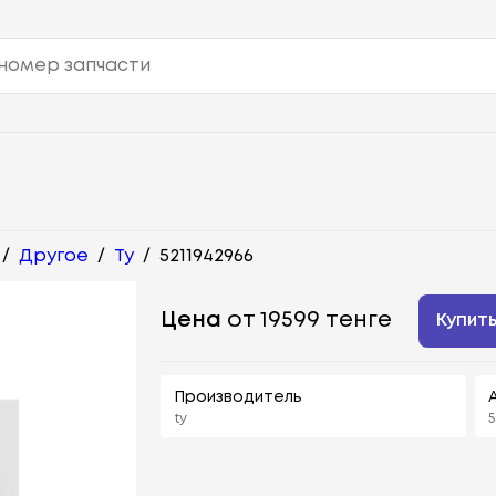
/
Другое
/
Ty
/
5211942966
Цена
от 19599 тенге
Купит
Производитель
ty
5