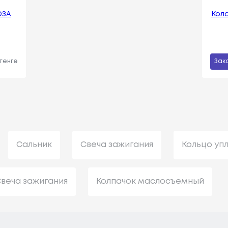
ОЗА
Кол
 тенге
Зак
Сальник
Свеча зажигания
Кольцо уп
веча зажигания
Колпачок маслосъемный