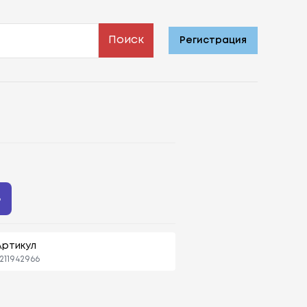
Поиск
Регистрация
ь
Артикул
211942966