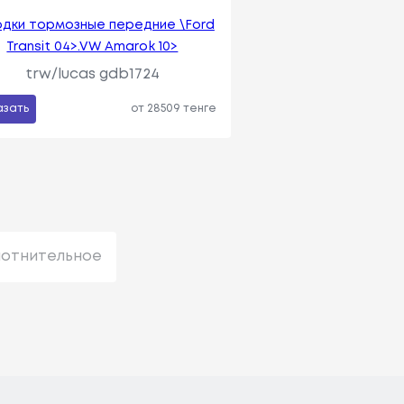
одки тормозные передние \Ford
Transit 04>.VW Amarok 10>
trw/lucas gdb1724
азать
от 28509 тенге
лотнительное