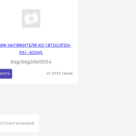
ИК НАТЯЖИТЕЛЯ КО 1.8TDCI(ГЕН-
РА) -КОНД.
bsg bsg30615034
азать
от 2992 тенге
лотнительное