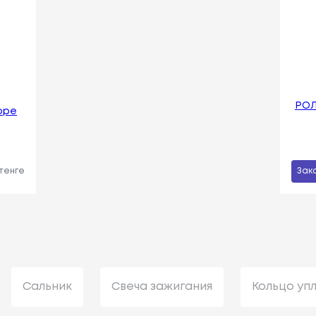
РОЛ
оре
 тенге
Зак
Сальник
Свеча зажигания
Кольцо уп