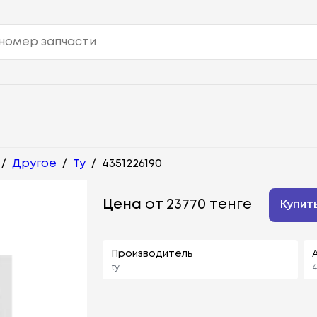
/
Другое
/
Ty
/
4351226190
Цена
от 23770 тенге
Купит
Производитель
ty
4