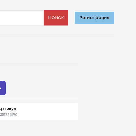
Поиск
Регистрация
ь
Артикул
351226190