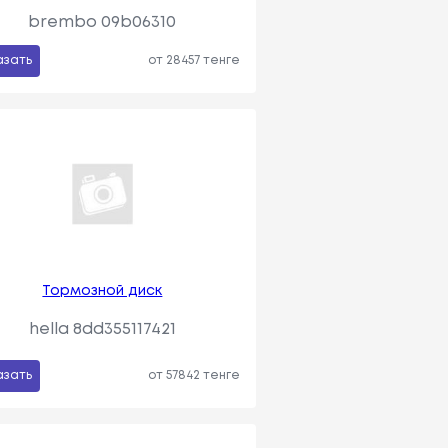
brembo 09b06310
азать
от 28457 тенге
Тормозной диск
hella 8dd355117421
азать
от 57842 тенге