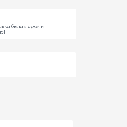
авка была в срок и
ю!