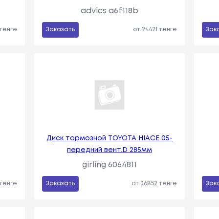
advics a6f118b
 тенге
Заказать
от 24421 тенге
Зак
Диск тормозной TOYOTA HIACE 05-
передний вент.D 285мм
girling 6064811
 тенге
Заказать
от 36852 тенге
Зак