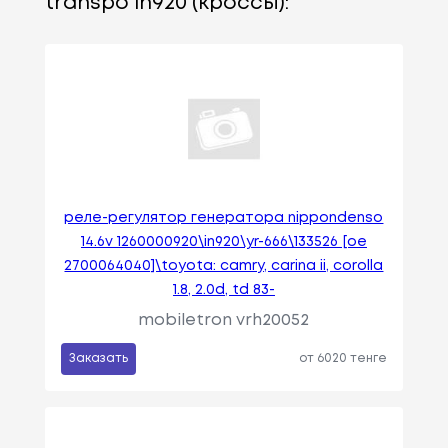
transpo in920 (кроссы):
реле-регулятор генератора nippondenso
14.6v 1260000920\in920\yr-666\133526 [oe
2700064040]\toyota: camry, carina ii, corolla
1.8, 2.0d, td 83-
mobiletron vrh20052
Заказать
от 6020 тенге