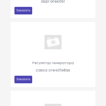
aspl are6061
Заказать
Регулятор генератора
casco cre40168as
Заказать