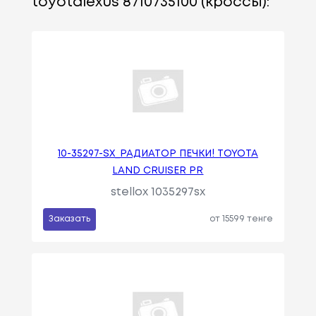
toyotalexus 8710735100 (кроссы):
10-35297-SX_РАДИАТОР ПЕЧКИ! TOYOTA
LAND CRUISER PR
stellox 1035297sx
Заказать
от 15599 тенге