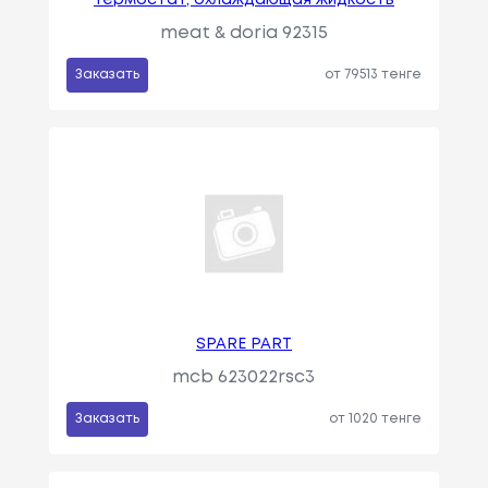
Термостат, охлаждающая жидкость
meat & doria 92315
Заказать
от 79513 тенге
SPARE PART
mcb 623022rsc3
Заказать
от 1020 тенге