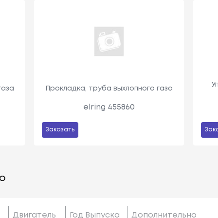
У
газа
Прокладка, труба выхлопного газа
elring 455860
Заказать
Зак
о
Двигатель
Год Выпуска
Дополнительно