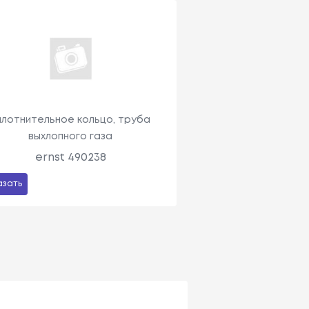
плотнительное кольцо, труба
выхлопного газа
ernst 490238
азать