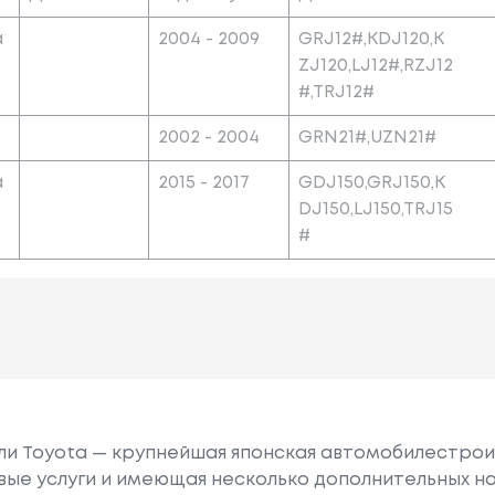
a
2004 - 2009
GRJ12#,KDJ120,K
ZJ120,LJ12#,RZJ12
#,TRJ12#
2002 - 2004
GRN21#,UZN21#
a
2015 - 2017
GDJ150,GRJ150,K
DJ150,LJ150,TRJ15
#
или Toyota — крупнейшая японская автомобилестро
е услуги и имеющая несколько дополнительных на