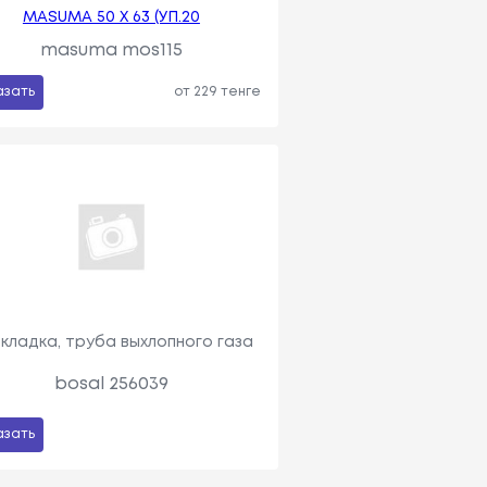
MASUMA 50 Х 63 (УП.20
masuma mos115
азать
от 229 тенге
кладка, труба выхлопного газа
bosal 256039
азать