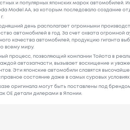
естных и популярных японских марок автомобилей. Ист
oda Model AA, за которым последовало создание о
г.
годняшний день располагает огромными производс
ство автомобилей в год. За счет охвата огромной 
ного качества автомобилей, продукцию гиганта в
о всему миру.
ный процесс, позволяющий компании Тойота в реа
аждой автозапчасти, вызывает восхищение и уваже
ентов. Эти японские автомобили славятся высочайш
правное состояние даже в самых суровых условиях
азе оригинала могут быть поставлены под брендом Dr
ак ОЕ детали дилерами в Японии.