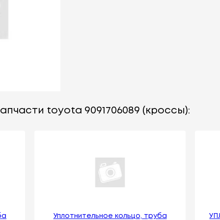
апчасти toyota 9091706089 (кроссы):
ба
Уплотнительное кольцо, труба
УП