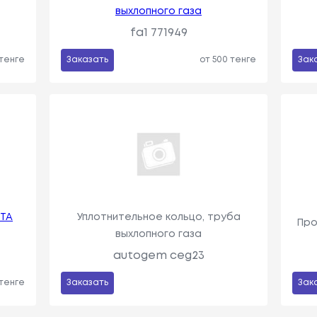
выхлопного газа
fa1 771949
 тенге
Заказать
от 500 тенге
Зак
TA
Уплотнительное кольцо, труба
Про
выхлопного газа
autogem ceg23
 тенге
Заказать
Зак