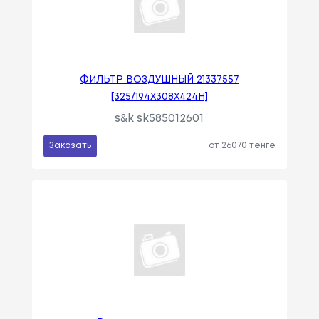
ФИЛЬТР ВОЗДУШНЫЙ 21337557
[325/194X308X424H]
s&k sk585012601
Заказать
от 26070 тенге